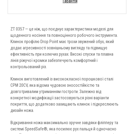
Гарантія
ZT 0357 — це ніж, що поєднує характеристики моделі для
щоденного носіння та повноцінного робочого інструмента.
Клинок профілю Drop Point має трохи звужений обух, який
додає агресивності зовнішньому вигляду та підвищує
ефективність при колючих рухах. Високі спуски та плавна
лінія ріжучої кромки забезпечують комфортний і
контрольований різ.
Клинок виготовлений із висококласної порошкової сталі
CPM 20CV, яка відома чудовою зносостійкістю та
довготривалим утриманням гостроти. Залежно від
конкретної модифікації застосовуються різні варіанти
покриття, що додатково захищають клинок і підкреслюють
дизайн ножа.
Відкривання ножа максимально зручне завдяки фліпперу та
системі SpeedSafe®, яка посилює рух пальця й одночасно