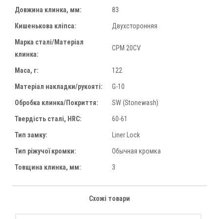
Довжина клинка, мм:
83
Кишенькова кліпса:
Двухсторонняя
Марка сталі/Матеріал
CPM 20CV
клинка:
Маса, г:
122
Матеріал накладки/рукояті:
G-10
Обробка клинка/Покриття:
SW (Stonewash)
Твердість сталі, HRC:
60-61
Тип замку:
Liner Lock
Тип ріжучої кромки:
Обычная кромка
Товщина клинка, мм:
3
Схожі товари