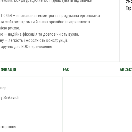
 темляк; конфігурацію легко підлаштувати під звички
Умо
Гар
T 0454 — впізнавана геометрія та продумана ергономіка.
я стійкості кромки й антикорозійної витривалості.
нією рукою.
 — надійна фіксація та довговічність вузла.
у — легкість і жорсткість конструкції.
— зручно для EDC-перенесення.
ФІКАЦІЯ
FAQ
АКСЕС
ппер
ry Sinkevich
стороння