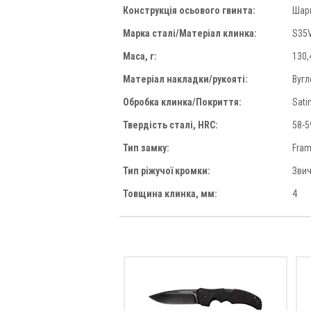
Конструкція осьового гвинта:
Шар
Марка сталі/Матеріал клинка:
S35
Маса, г:
130,
Матеріал накладки/рукояті:
Вуг
Обробка клинка/Покриття:
Sati
Твердість сталі, HRC:
58-5
Тип замку:
Fram
Тип ріжучої кромки:
Зви
Товщина клинка, мм:
4