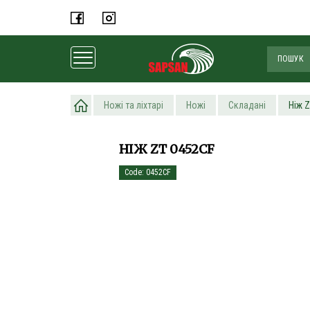
Головна
Ножі та ліхтарі
Ножі
Складані
Ніж 
НІЖ ZT 0452CF
Code: 0452CF