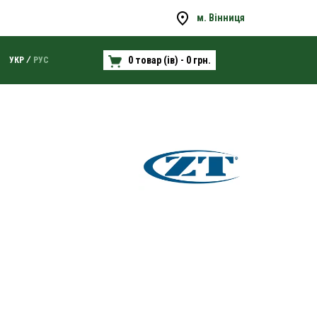
м. Вінниця
0 товар (ів) - 0 грн.
УКР
РУС