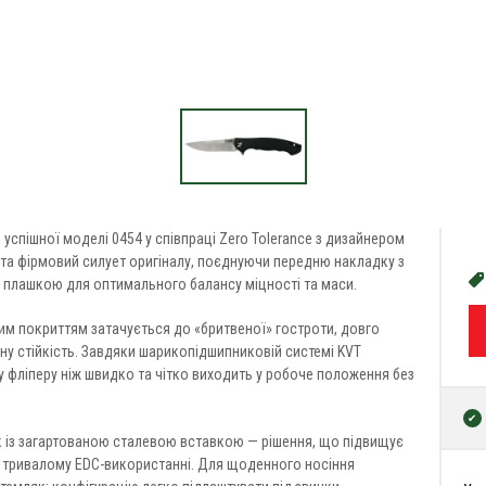
 успішної моделі 0454 у співпраці Zero Tolerance з дизайнером
 та фірмовий силует оригіналу, поєднуючи передню накладку з
 плашкою для оптимального балансу міцності та маси.
ним покриттям затачується до «бритвеної» гостроти, довго
ну стійкість. Завдяки шарикопідшипниковій системі KVT
му фліперу ніж швидко та чітко виходить у робоче положення без
к із загартованою сталевою вставкою — рішення, що підвищує
ри тривалому EDC-використанні. Для щоденного носіння