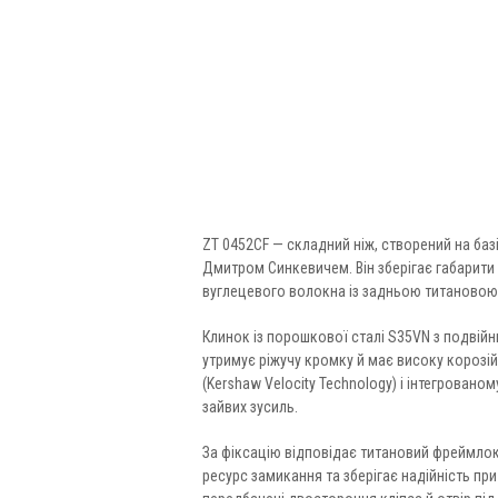
ZT 0452CF — складний ніж, створений на базі
Дмитром Синкевичем. Він зберігає габарити
вуглецевого волокна із задньою титановою
Клинок із порошкової сталі S35VN з подвій
утримує ріжучу кромку й має високу корозій
(Kershaw Velocity Technology) і інтегровано
зайвих зусиль.
За фіксацію відповідає титановий фреймло
ресурс замикання та зберігає надійність п