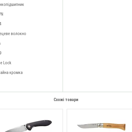
икопідшипник
VN
4
лецеве волокно
n
9
e Lock
чайна кромка
Схожі товари