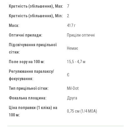
Кратність (збільшення), Max:
7
Кратність (збільшення), Min:
2
Маса:
417 г
Оптичні прилади:
Приціли оптичні
Підсвічування прицільної
Немає
сітки:
Поле зору на 100 м:
15,5 - 4,7 м
Регулювання паралаксу/
Є
фокусування:
Тип прицільної сітки:
Mil-Dot
Фокальна площина:
Друга
Ціна поправки (1 кліка) на
0,75 см (1/4 МОА)
100 м: