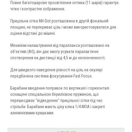
Повне багатошарове просвітлення оптики (11 шарів) гарантує
чітке і контрастне зображення.
Прицільна сітка Mil-Dot розташована в другій фокальній
площині, не перекриває ціль і може використовуватися для
оцінки відстані до мішені.
Механізм налаштування від пapaллaĸca розташовано на
об'єктиві (АО), він дає змогу усувати паралактичні
спотворення на дистанції від 4,5 м до нескінченності.
Для швидкого наведення різкості на ціль на окулярі
передбачена система фокусування Fast Focus.
Барабани введення поправок по вертикалі і горизонталі
оснащені спеціальною берилієвою пружиною, що
перешкоджає "відведенню" прицільної сітки під час
стрільби. Барабани мають ціну кліка 1/4 МОА і закриті
алюмінієвими кришками.