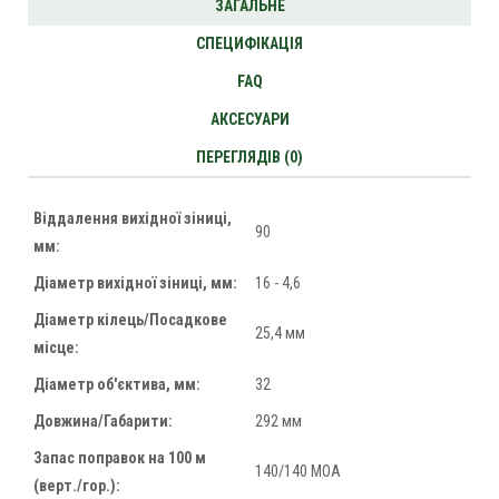
ЗАГАЛЬНЕ
СПЕЦИФІКАЦІЯ
FAQ
АКСЕСУАРИ
ПЕРЕГЛЯДІВ (0)
Віддалення вихідної зіниці,
90
мм:
Діаметр вихідної зіниці, мм:
16 - 4,6
Діаметр кілець/Посадкове
25,4 мм
місце:
Діаметр об'єктива, мм:
32
Довжина/Габарити:
292 мм
Запас поправок на 100 м
140/140 МОА
(верт./гор.):